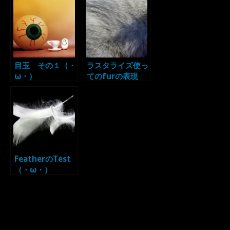
目玉 その１（・
ラスタライズ使っ
ω・）
てのfurの表現
メモ
mentalray
FeatherのTest
（・ω・）
Previous Post
Next Post