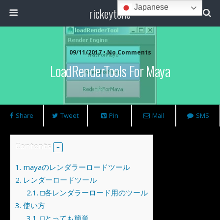
Japanese
rickeytone
09/11/2017 • No Comments
LoadRenderTools For Maya
Share
Tweet
Pin
Mail
SMS
Contents
1.
mayaのレンダラーロードツール
2.
レンダーロードツール
2.1.
□各レンダラーロード用のツール
3.
使い方
3.1.
□とっても簡単