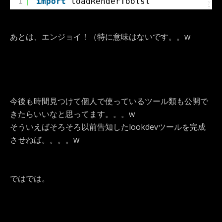
1
import
loadRenderToolsl
y
n
t
a
x
H
あとは、エンジョイ！（特に意味はないです。。w
i
g
h
l
i
g
h
t
e
r
に
つ
今後も時間見つけて個人で使っているツール類も公開で
い
て
きたらいいなと思ってます。。。w
そういえばそろそろ以前告知したlookdevツールを完成
させねば。。。。w
ではでは。