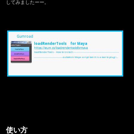
してみましたーー。
Gumroad
loadRenderTools for Maya
https://gum.co/loadrendertoolsformaya
loadRenderTools - How to install:---------------------------------------------------
--------------------------------autodesk Maya script tool.It is a tool to plug in
each renderer.----------------------------------------------------------------------------
-------1) Place the content of the folders on each program folder.Uncomp
ress "loadRenderTools.py" to: (Your Documents)\maya\\scripts3) Open
Maya4) Run Python Script------------------------------...
使い方