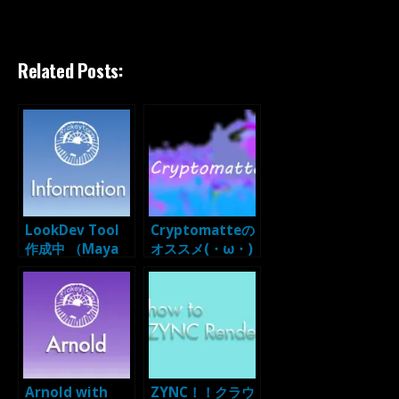
Related Posts:
LookDev Tool
Cryptomatteの
作成中 （Maya
オススメ(・ω・)
用）
ｂ
Arnold with
ZYNC！！クラウ