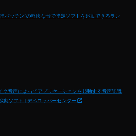
S】“指パッチン”の軽快な音で指定ソフトを起動できるラン
er – マイク音声によってアプリケーションを起動する音声認識
起動ソフト | デベロッパーセンター