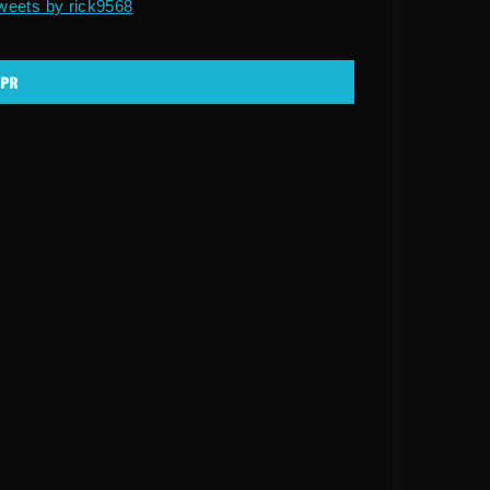
weets by rick9568
PR