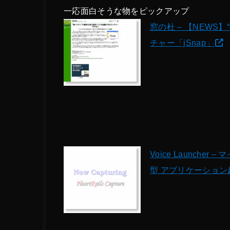
一応面白そうな物をピックアップ
窓の杜 – 【NEW
チャー「jSnap」
Voice Launch
型 アプリケーション